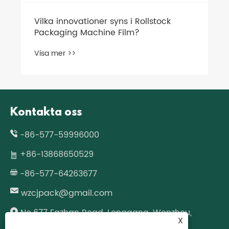
Kontakta oss
-86-577-59996000
+86-13868650529
-86-577-64263677
wzcjpack@gmail.com
No.677 Fazhan Road, Longgang, Wenzhou,
X
Zhejiang-provinsen, Kina