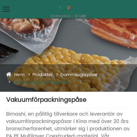
Hem
Produkter
Dammsugarpåse
Vakuumförpackningspåse
Vakuumförpackningspåse
Bimashi, en pålitlig tillverkare och leverantör av
vakuumförpackningspåsar i Kina med över 20 års
branscherfarenhet, utmärker sig i produktionen av
PA PE Multilayer Coextruded-material. Vår