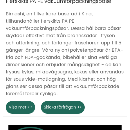
Flerskikts PA PE vakuumförpackningspåse
Bimashi, en tillverkare baserad i Kina,
tillhandahåller flerskikts PA PE
vakuumförpackningspåsar. Dessa hållbara påsar
skyddar effektivt mat från brännskador i frysen
och uttorkning, och förlänger fräschören upp till 5
gånger längre. Våra nylon/polyetenpåsar är BPA-
fria och FDA-godkända, bibehåller sina verkliga
dimensioner och erbjuder mångsidighet - de kan
frysas, kylas, mikrovågsugna, kokas eller användas
för sous vide-matlagning. Med klarhet och hög
glans ser dessa påsar till att vakuumförpackade
föremål förblir synliga.
Visa mer >>
Skicka förfrågan >>