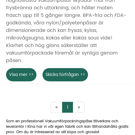
höghållfasta vakuumpåsar skyddar mat från
frysbränna och uttorkning, och håller maten
fräsch upp till 5 gånger längre. BPA-fria och FDA-
godkända, våra nylon/polyetenpåsar är
dimensionerade och kan frysas, kylas,
mikrovågsugna, kokas eller kokas sous vide!
Klarhet och hög glans säkerställer att
vakuumförpackade föremål är synliga genom
påsen.
Visa mer >>
Skicka förfrågan >>
«
1
»
Som en professionell Vakuumförpackningspåse tillverkare och
leverantör i Kina har vi vår egen fabrik och kan tillhandahålla gratis
prov. Om du är intresserad av att köpa och grossist