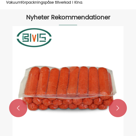
Vakuumförpackningspåse tillverkad i Kina.
Nyheter Rekommendationer
Inleder Rollstock Packaging Machine
Film en ny era av
förpackningseffektivitet?
Visa mer >>

